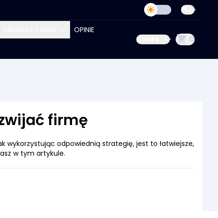
PL
ZARABIAJ Z NAMI
OPINIE
0
Konto
STAŃ AUTOREM
STAŃ NASZYM
RTNEREM
wijać firmę
k wykorzystując odpowiednią strategię, jest to łatwiejsze,
asz w tym artykule.