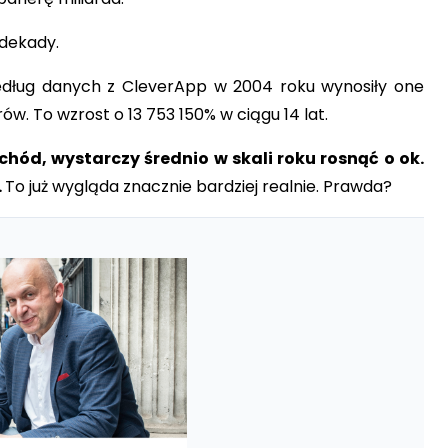
 dekady.
edług danych z CleverApp w 2004 roku wynosiły one
ów. To wzrost o 13 753 150% w ciągu 14 lat.
chód, wystarczy średnio w skali roku rosnąć o ok.
.
To już wygląda znacznie bardziej realnie. Prawda?