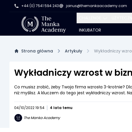
+44 (0) 7541 594 243
joinus@themankaacademy.com
CHALLENGE
UŻYTECZN
INKUBATOR
TWOJE FINANSE
KURSY
TWOJA NIERUCHOMOŚĆ
ARTYKUŁY
Strona główna
Artykuły
Wykładniczy wzrost
POD WYNAJEM
E-BOOKI
ROZWÓJ TWOJEGO
Wykładniczy wzrost w bizne
BIZNESU
PRZYSPIESZ SWÓJ BIZNES
Co musisz zrobić, żeby Twoja firma wzrosła 3-krotnie? Dla
RAZ NA ZAWSZE
niż myślisz. A kluczem do tego jest wykładniczy wzrost.
04/10/2022 19:54
4 lata temu
The Manka Academy