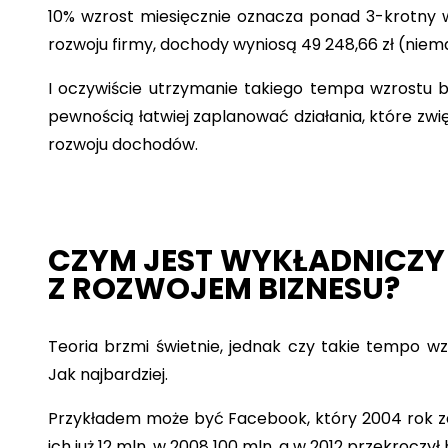
10% wzrost miesięcznie oznacza ponad 3-krotny 
rozwoju firmy, dochody wyniosą 49 248,66 zł (niema
I oczywiście utrzymanie takiego tempa wzrostu b
pewnością łatwiej zaplanować działania, które zw
rozwoju dochodów.
CZYM JEST WYKŁADNICZY 
Z ROZWOJEM BIZNESU?
Teoria brzmi świetnie, jednak czy takie tempo w
Jak najbardziej.
Przykładem może być Facebook, który 2004 rok z
ich już 12 mln, w 2008 100 mln, a w 2012 przekroczył 