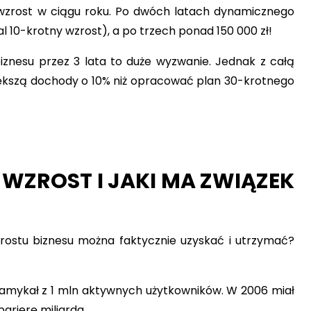
wzrost w ciągu roku. Po dwóch latach dynamicznego
l 10-krotny wzrost), a po trzech ponad 150 000 zł!
iznesu przez 3 lata to duże wyzwanie. Jednak z całą
iększą dochody o 10% niż opracować plan 30-krotnego
WZROST I JAKI MA ZWIĄZEK
zrostu biznesu można faktycznie uzyskać i utrzymać?
amykał z 1 mln aktywnych użytkowników. W 2006 miał
barierę miliarda.