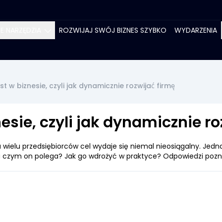
E NARZĘDZIA
ROZWIJAJ SWÓJ BIZNES SZYBKO
WYDARZENIA
ZO
ZO
 w biznesie, czyli jak dynamicznie rozwijać firmę
PA
sie, czyli jak dynamicznie roz
 wielu przedsiębiorców cel wydaje się niemal nieosiągalny. Jedna
 Na czym on polega? Jak go wdrożyć w praktyce? Odpowiedzi pozn